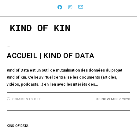
Skip
to
content
KIND OF KIN
...
ACCUEIL | KIND OF DATA
Kind of Data est un outil de mutualisation des données du projet
Kind of Kin. Ce lieu virtuel centralise les documents (articles,
vidéos, podcasts...) en lien avec les intérêts des…
ON
COMMENTS OFF
30 NOVEMBER 2020
ACCUEIL
|
KIND
OF
DATA
KIND OF DATA